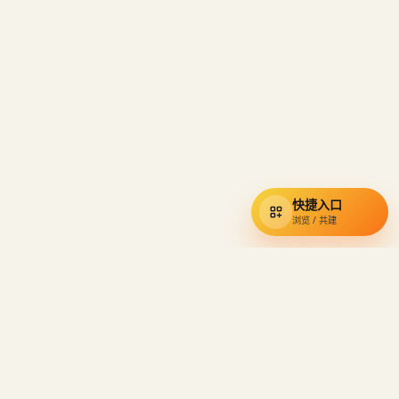
快捷入口
浏览 / 共建
通辽宇宙
知识库
小约翰可汗视频资料的民间索引，收录奇葩小国、硬核狠人与经典