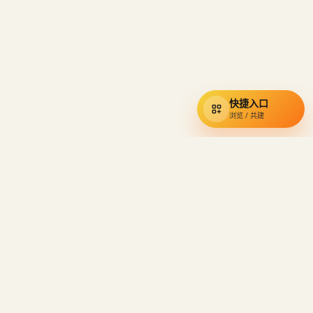
快捷入口
浏览 / 共建
通辽宇宙
知识库
小约翰可汗视频资料的民间索引，收录奇葩小国、硬核狠人与经典
语录。