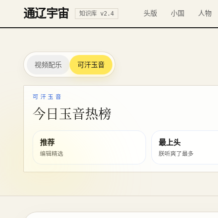
通辽宇宙
头版
小国
人物
知识库 v2.4
视频配乐
可汗玉音
可汗玉音
今日玉音热榜
推荐
最上头
编辑精选
朕听爽了最多