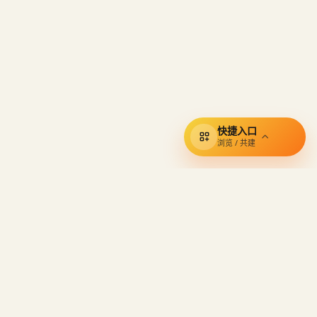
快捷入口
浏览 / 共建
其他产品
保持联系
反馈进展
TabNest
ReadCover
反馈建议
云烟花