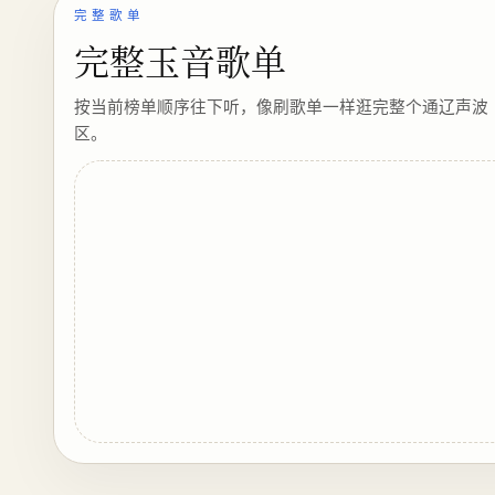
完整歌单
完整玉音歌单
按当前榜单顺序往下听，像刷歌单一样逛完整个通辽声波
区。