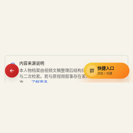
内容来源说明
快捷入口
本人物档案由视频文稿整理后结构化呈现，用于知识索引
浏览 / 共建
与二次检索。若与原视频叙事存在差异，请以原视频为
准。
了解更多
通辽宇宙
知识库
小约翰可汗视频资料的民间索引，收录奇葩小国、硬核狠人与经典