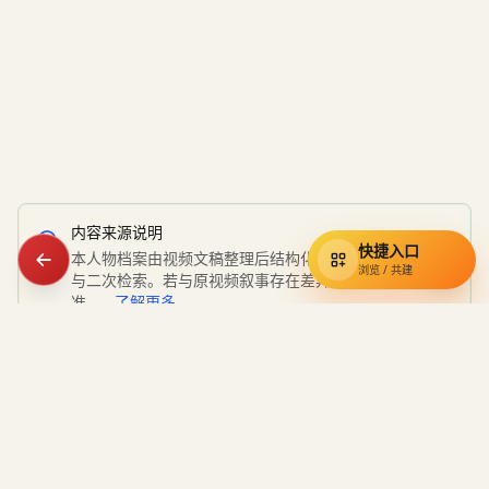
内容来源说明
快捷入口
本人物档案由视频文稿整理后结构化呈现，用于知识索引
浏览 / 共建
与二次检索。若与原视频叙事存在差异，请以原视频为
准。
了解更多
通辽宇宙
知识库
小约翰可汗视频资料的民间索引，收录奇葩小国、硬核狠人与经典