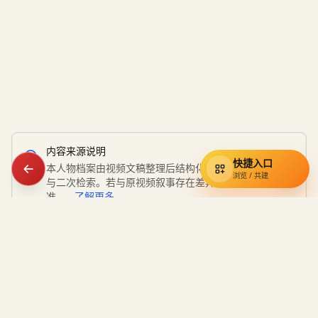
内容来源说明
快捷入口
本人物档案由视频文稿整理后结构化呈现，用于知识索引
浏览 / 共建
与二次检索。若与原视频叙事存在差异，请以原视频为
准。
了解更多
通辽宇宙
知识库
小约翰可汗视频资料的民间索引，收录奇葩小国、硬核狠人与经典